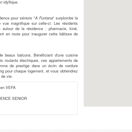
 idyllique.
dence pour séniors "
A Funtana
" surplombe la
ne vue magnifique sur celle-ci. Les résidents
s autour de la résidence : pharmacie, kiné,
sont en route pour inaugurer cette bâtisse de
de beaux balcons. Bénéficiant d'une cuisine
ets roulants électriques, ces appartements de
amme de prestige dans un écrin de verdure
ing pour chaque logement, et vous obtiendrez
 de vie.
en VEFA
DENCE SENIOR