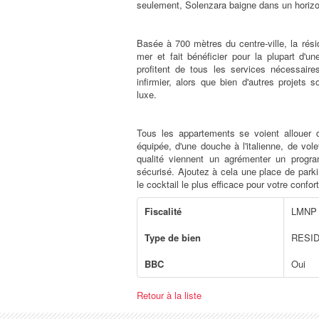
seulement, Solenzara baigne dans un horizon
Basée à 700 mètres du centre-ville, la rési
mer et fait bénéficier pour la plupart d'u
profitent de tous les services nécessaire
infirmier, alors que bien d'autres projets 
luxe.
Tous les appartements se voient allouer 
équipée, d'une douche à l'italienne, de vol
qualité viennent un agrémenter un progr
sécurisé. Ajoutez à cela une place de park
le cocktail le plus efficace pour votre confort
Fiscalité
LMNP 
Type de bien
RESI
BBC
Oui
Retour à la liste