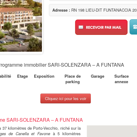
Adresse :
RN 198 LIEU-DIT FUNTANACCIA 2
r : Programme immobilier SARI-SOLENZARA – A FUNTANA
bilité
Etage
Exposition
Place de
Garage
Surface
parking
annexe
Cliquez-ici pour les voir
ramme SARI-SOLENZARA – A FUNTANA
à 37 kilomètres de Porto-Vecchio, niché sur la
ages de Canella et Favone
à 5 kilomètres