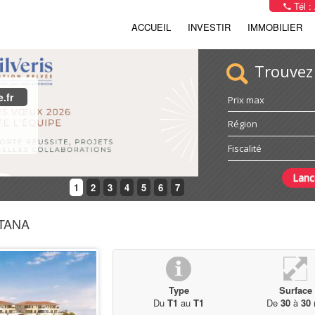
Tél :
ACCUEIL
INVESTIR
IMMOBILIER
Trouvez
.fr
Prix max
 ans
Région
Fiscalité
1
2
3
4
5
6
7
TANA
Type
Surface
Du
T1
au
T1
De
30
à
30