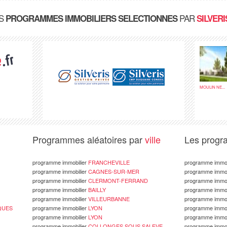
S
PAR
PROGRAMMES IMMOBILIERS SELECTIONNES
SILVERI
MOULIN NE...
Programmes aléatoires par
ville
Les prog
programme immobilier
FRANCHEVILLE
programme immob
programme immobilier
CAGNES-SUR-MER
programme immob
programme immobilier
CLERMONT-FERRAND
programme immob
programme immobilier
BAILLY
programme immob
programme immobilier
VILLEURBANNE
programme immob
QUES
programme immobilier
LYON
programme immob
programme immobilier
LYON
programme immob
programme immobilier
COLLONGES SOUS SALEVE
programme immob