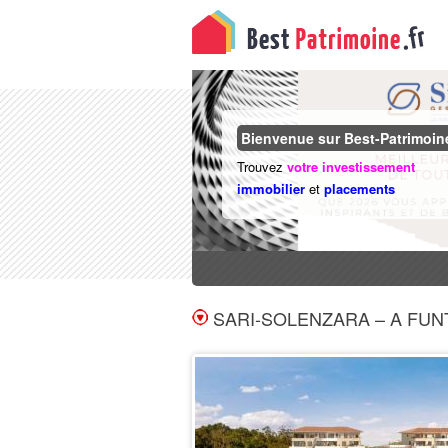
Immobilier Neuf en VEFA
Bienvenue sur Best-Patrimoine
Notaire 3% | RE2020 | Garanties 10
Trouvez
votre investissement
Voir tous les programmes
immobilier
et
placements
SARI-SOLENZARA – A FUN