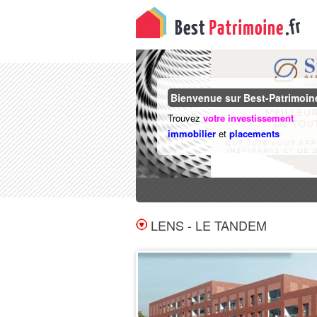
Immobilier Neuf en VEFA
Bienvenue sur Best-Patrimoine
Notaire 3% | RE2020 | Garanties 10
Trouvez
votre investissement
Voir tous les programmes
immobilier
et
placements
LENS - LE TANDEM