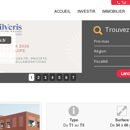
Tél :
ACCUEIL
INVESTIR
IMMOBILIER
Trouvez
.fr
Prix max
 ans
Région
Fiscalité
1
2
3
4
5
6
7
Type
Surface
Du
T1
au
T3
De
34
à
66