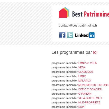
contact@best-patrimoine.fr
Les programmes par
loi
programme immobilier
LMNP en VEFA
programme immobilier
VEFA
programme immobilier
CLASSIQUE
programme immobilier
LMNP
programme immobilier
MALRAUX
programme immobilier
MONUMENTS HISTORI
programme immobilier
DEFICIT FONCIER
programme immobilier
GIRARDIN
programme immobilier
VEFA OUTRE MER
programme immobilier
NUE-PROPRIÉTÉ
programme immobilier
SCPI