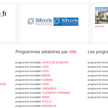
SAINT-PRI...
Programmes aléatoires par
ville
Les prog
programme immobilier
LA ROCHE BLANCHE
programme immob
programme immobilier
LYON
programme immob
programme immobilier
LYON
programme immob
programme immobilier
MASSY
programme immob
programme immobilier
CANNES
programme immob
QUES
programme immobilier
LYON
programme immob
programme immobilier
GRENOBLE
programme immob
programme immobilier
CLERMONT-FERRAND
programme immob
programme immobilier
PARIS
programme immob
programme immobilier
ECULLY
programme immobilier
MARSEILLE