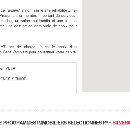
"
Le Tandem
" s'incrit sur le site réhabilité Zins-
. Présentant un nombre important de services,
 un bar, un salon multimédia et une piscine
e une destination conviviale de choix pour
T net de charge, faites le choix d'un
ensi-Bouvard pour constituer votre capital
en VEFA
DENCE SENIOR
S
PAR
PROGRAMMES IMMOBILIERS SELECTIONNES
SILVERI