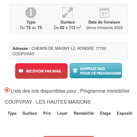
Type
Surface
Date de livraison
2
Du
T3
au
T5
De
62
à
112
m
2ème trimestre 2022
Adresse :
CHEMIN DE MAGNY LE HONGRE 77700
COUPVRAY
Liste des lots disponibles pour : Programme immobilier
COUPVRAY - LES HAUTES MAISONS
Type
Surface
Prix
Loyer
Rentabilité
Etage
Expositio