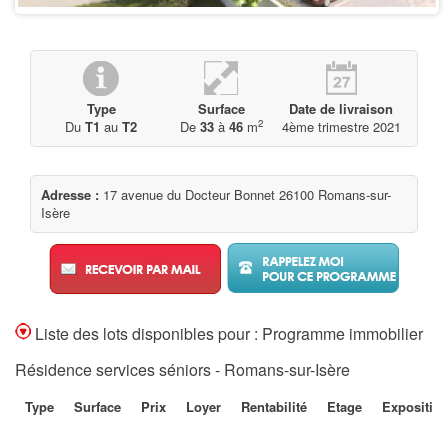
Type
Surface
Date de livraison
2
Du
T1
au
T2
De
33
à
46
m
4ème trimestre 2021
Adresse :
17 avenue du Docteur Bonnet 26100 Romans-sur-
Isère
Liste des lots disponibles pour : Programme immobilier
Résidence services séniors - Romans-sur-Isère
Type
Surface
Prix
Loyer
Rentabilité
Etage
Expositio