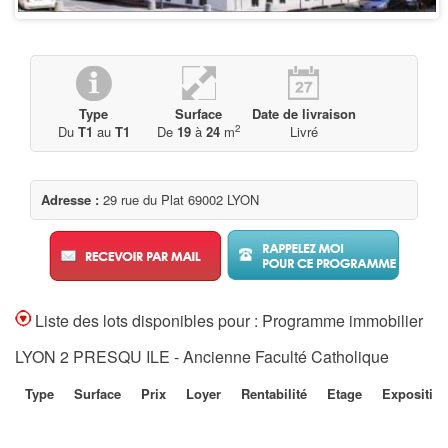
Type
Surface
Date de livraison
2
Du
T1
au
T1
De
19
à
24
m
Livré
Adresse :
29 rue du Plat 69002 LYON
Liste des lots disponibles pour : Programme immobilier
LYON 2 PRESQU ILE - Ancienne Faculté Catholique
Type
Surface
Prix
Loyer
Rentabilité
Etage
Expositio