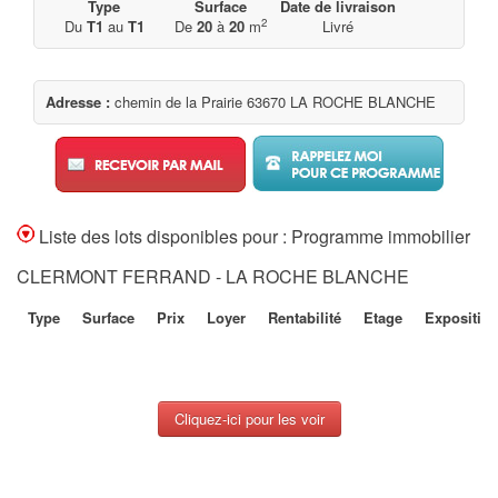
Type
Surface
Date de livraison
2
Du
T1
au
T1
De
20
à
20
m
Livré
Adresse :
chemin de la Prairie 63670 LA ROCHE BLANCHE
Liste des lots disponibles pour : Programme immobilier
CLERMONT FERRAND - LA ROCHE BLANCHE
Type
Surface
Prix
Loyer
Rentabilité
Etage
Expositio
Cliquez-ici pour les voir