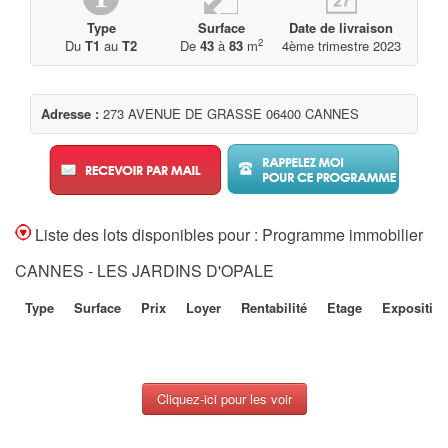
Type
Surface
Date de livraison
2
Du
T1
au
T2
De
43
à
83
m
4ème trimestre 2023
Adresse :
273 AVENUE DE GRASSE 06400 CANNES
Liste des lots disponibles pour : Programme immobilier
CANNES - LES JARDINS D'OPALE
Type
Surface
Prix
Loyer
Rentabilité
Etage
Expositio
Cliquez-ici pour les voir