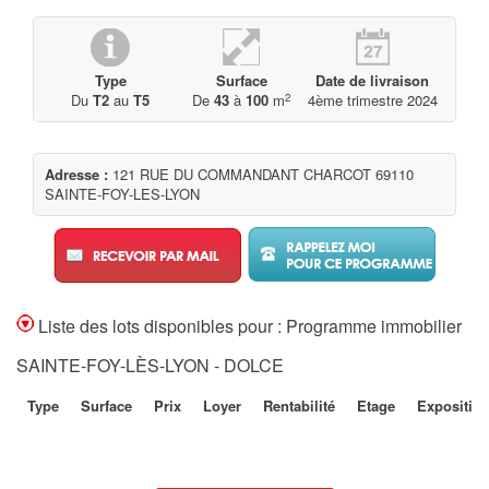
Type
Surface
Date de livraison
2
Du
T2
au
T5
De
43
à
100
m
4ème trimestre 2024
Adresse :
121 RUE DU COMMANDANT CHARCOT 69110
SAINTE-FOY-LES-LYON
Liste des lots disponibles pour : Programme immobilier
SAINTE-FOY-LÈS-LYON - DOLCE
Type
Surface
Prix
Loyer
Rentabilité
Etage
Expositio