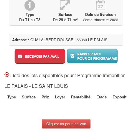
Type
Surface
Date de livraison
2
Du
T1
au
T3
De
29
à
71
m
2ème trimestre 2023
Adresse :
QUAI ALBERT ROUSSEL 56360 LE PALAIS
Liste des lots disponibles pour : Programme immobilier
LE PALAIS - LE SAINT LOUIS
Type
Surface
Prix
Loyer
Rentabilité
Etage
Expositio
Cliquez-ici pour les voir